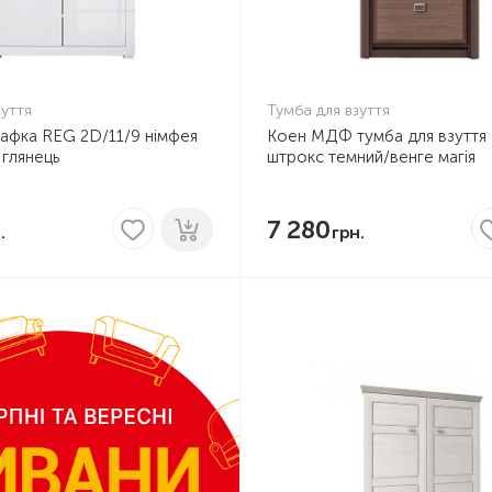
зуття
Тумба для взуття
шафка REG 2D/11/9 німфея
Коен МДФ тумба для взуття
 глянець
штрокс темний/венге магія
7 280