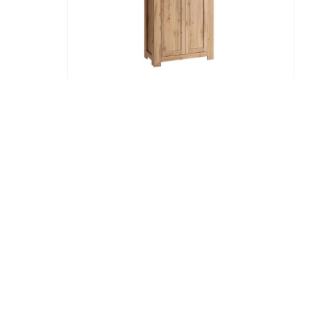
Комод
5 німфея
Мортіз комод 2д 80 дуб вотан
%
-25
6 689
5 017