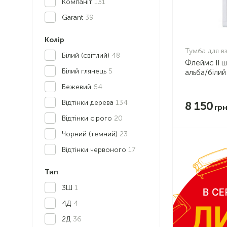
Компаніт
131
Garant
39
Колір
Тумба для в
Білий (світлий)
48
Флеймс II 
Білий глянець
5
альба/білий
Бежевий
64
Відтінки дерева
134
8 150
Відтінки сірого
20
Чорний (темний)
23
Відтінки червоного
17
Тип
3Ш
1
4Д
4
2Д
36