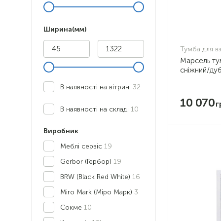
Ширина(мм)
Тумба для в
Марсель ту
сніжний/ду
В наявності на вітрині
32
10 070
В наявності на складі
10
Виробник
Меблі сервіс
19
Gerbor (Гербор)
19
BRW (Black Red White)
16
Miro Mark (Міро Марк)
3
Сокме
10