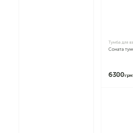
Тумба для в
Соната тумб
6300