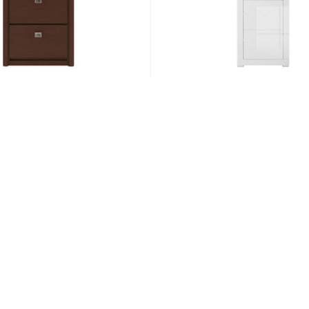
зуття
Тумба для взуття
Флеймс II шафка REG 1D/11/
альба/білий глянець
5 050