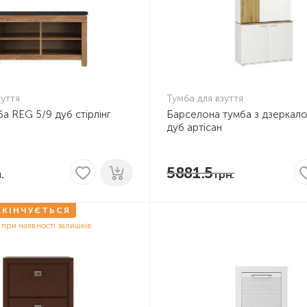
зуття
Тумба для взуття
а REG 5/9 дуб стірлінг
Барселона тумба з дзеркало
дуб артісан
5881.5
АКІНЧУЄТЬСЯ
 при наявності залишків