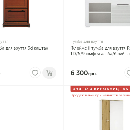
зуття
Тумба для взуття
а для взуття 3d каштан
Флеймс II тумба для взуття 
1D/5/9 німфея альба/білий г
6 300
ЗНЯТО З ВИРОБНИЦТВА
Продаж тільки при наявності залиш