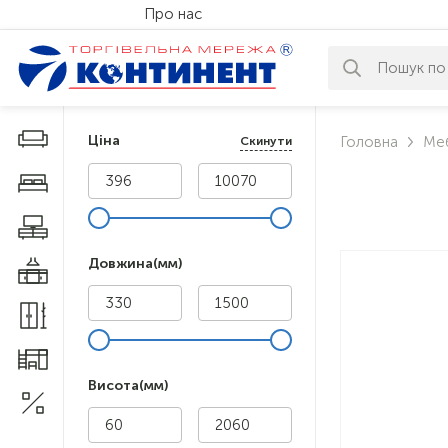
Про нас
За вашим за
Дивани і крісла
Ціна
Головна
Меб
Скинути
Меблі у спальню
Меблі у вітальню
Довжина(мм)
Меблі у кухню
Меблі у прихожу
Меблі для дитячої
Висота(мм)
Акції
1