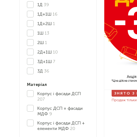
1Д
39
1Д+1Ш
16
1Д+2Ш
1
1Ш
13
2Ш
1
2Д+1Ш
10
3Д+1Ш
7
3Д
36
Матеріал
ЗНЯТО З
Корпус і фасади ДСП
207
Продаж тільки
Корпус ДСП + фасади
МДФ
9
Корпус і фасади ДСП +
елементи МДФ
20