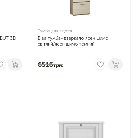
Тумба для взуття
 BUT 3D
Віва тумба+дзеркало ясен шимо
світлий/ясен шимо темний
6516