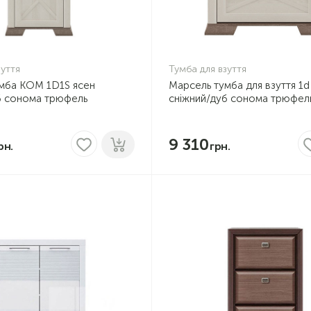
зуття
Тумба для взуття
мба KOM 1D1S ясен
Марсель тумба для взуття 1d
б сонома трюфель
сніжний/дуб сонома трюфел
9 310