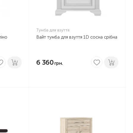
Тумба для взуття
піно
Вайт тумба для взуття 1D сосна срібна
6 360