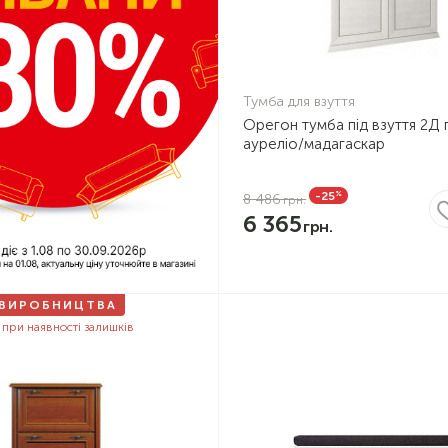
Тумба для взуття
Орегон тумба під взуття 2Д 
ауреліо/мадагаскар
%
-25
8 486
6 365
 ВИРОБНИЦТВА
 при наявності залишків