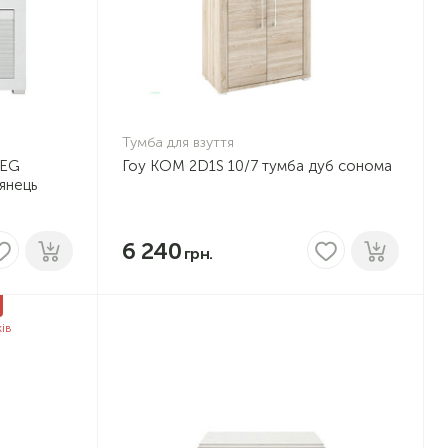
Тумба для взуття
REG
Гоу KOM 2D1S 10/7 тумба дуб сонома
лянець
6 240
ків