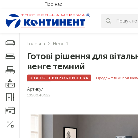
Про нас
За вашим за
Дивани і крісла
Головна
Неон-1
Готові рішення для віталь
Меблі у спальню
венге темний
Меблі у вітальню
ЗНЯТО З ВИРОБНИЦТВА
Продаж тільки при наяв
Меблі у кухню
Артикул:
10500.40622
Меблі у прихожу
Меблі для дитячої
Акції
1