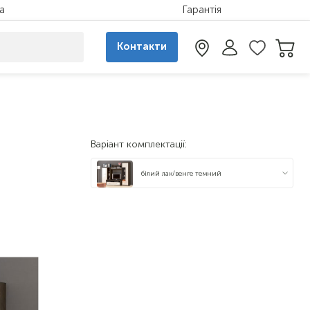
а
Гарантія
Контакти
Варіант комплектації:
білий лак/венге темний