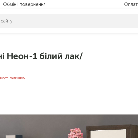
Обмін і повернення
Оплат
питом нічого не знайдено. Уточніть свій запит
ні Неон-1 білий лак/
ності залишків