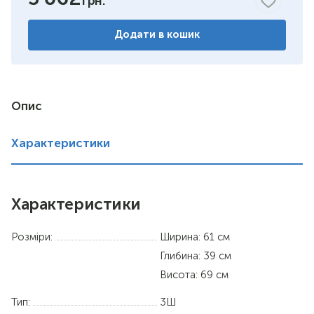
горіх
Додати в кошик
венге комбіноване
німфея альба
вільха
Опис
дуб сонома
Характеристики
Характеристики
Розміри:
Ширина: 61 см
Глибина: 39 см
Висота: 69 см
Тип:
3Ш