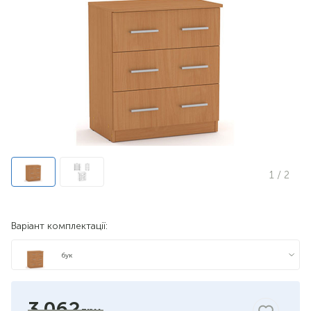
1
/ 2
Варіант комплектації:
бук
яблуня
3 062