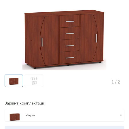
1
/ 2
Варіант комплектації:
яблуня
бук