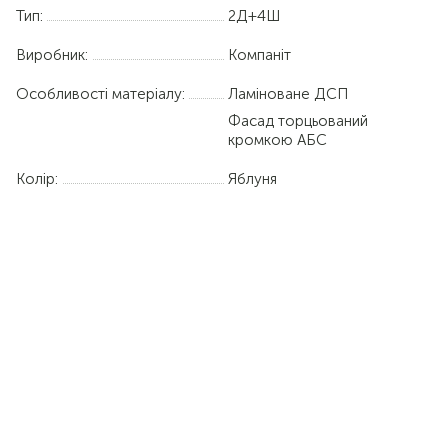
Тип:
2Д+4Ш
Виробник:
Компаніт
Особливості матеріалу:
Ламіноване ДСП
Фасад торцьований
кромкою АБС
Колір:
Яблуня