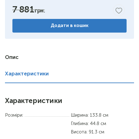
7 881
горіх
Додати в кошик
венге комбіноване
німфея альба
вільха
Опис
дуб сонома
Характеристики
Характеристики
Розміри:
Ширина: 133.8 см
Глибина: 44.8 см
Висота: 91.3 см