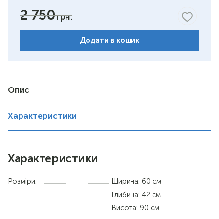
2 750
горіх
Додати в кошик
венге комбіноване
дуб сонома/німфея альба
німфея альба
Опис
вільха
Характеристики
дуб сонома
Характеристики
Розміри:
Ширина: 60 см
Глибина: 42 см
Висота: 90 см