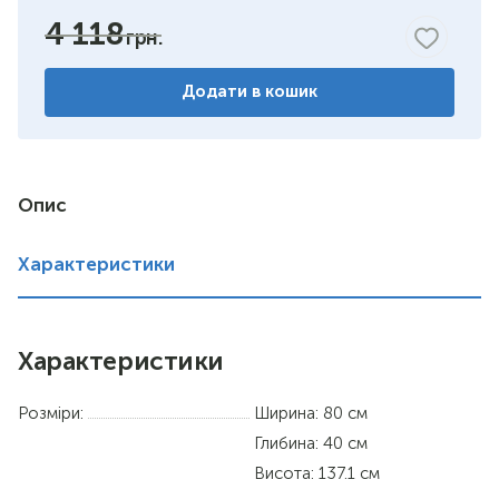
4 118
горіх
Додати в кошик
венге комбіноване
дуб сонома/німфея альба
німфея альба
Опис
вільха
Характеристики
дуб сонома
Характеристики
Розміри:
Ширина: 80 см
Глибина: 40 см
Висота: 137.1 см