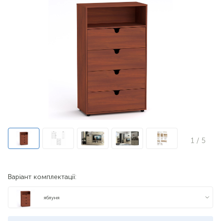
1
/ 5
Варіант комплектації:
яблуня
бук