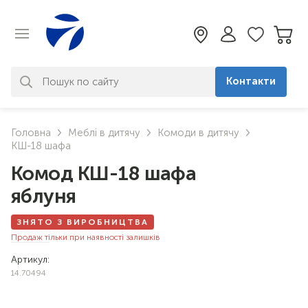
Контакти
За вашим запитом нічого не
Головна
Меблі в дитячу
Комоди в дитячу
знайдено. Уточніть свій запит
КШ-18 шафа
Комод КШ-18 шафа
яблуня
ЗНЯТО З ВИРОБНИЦТВА
Продаж тільки при наявності залишків
Артикул:
14.70494