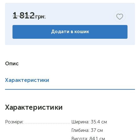
бук
1 812
горіх
Додати в кошик
венге
німфея альба
вільха
Опис
дуб сонома
Характеристики
Характеристики
Розміри:
Ширина: 35.4 см
Глибина: 37 см
Висота: 84.1 см