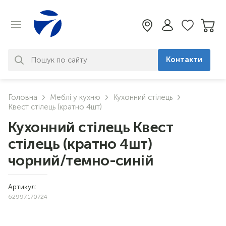
Контакти
За вашим запитом нічого не
Головна
Меблі у кухню
Кухонний стілець
знайдено. Уточніть свій запит
Квест стілець (кратно 4шт)
Кухонний стілець Квест
стілець (кратно 4шт)
чорний/темно-синій
Артикул:
62997.170724