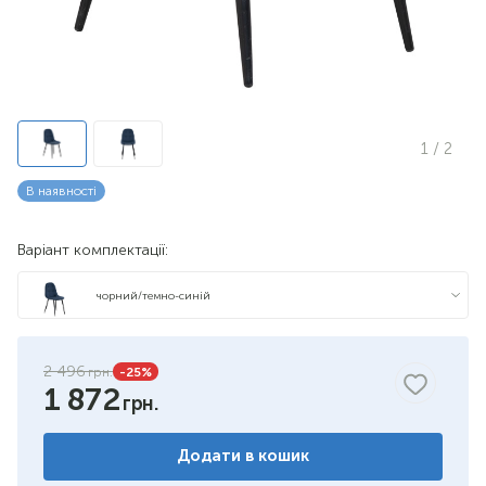
1
/ 2
В наявності
Варіант комплектації:
чорний/темно-синій
чорний/темно-зелений
2 496
-25
%
1 872
чорний/велюр чорний
Додати в кошик