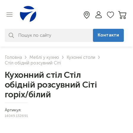
Контакти
За вашим запитом нічого не
Головна
Меблі у кухню
Кухонні столи
знайдено. Уточніть свій запит
Стіл обідній розсувний Сіті
Кухонний стіл Стіл
обідній розсувний Сіті
горіх/білий
Артикул:
14049.132691