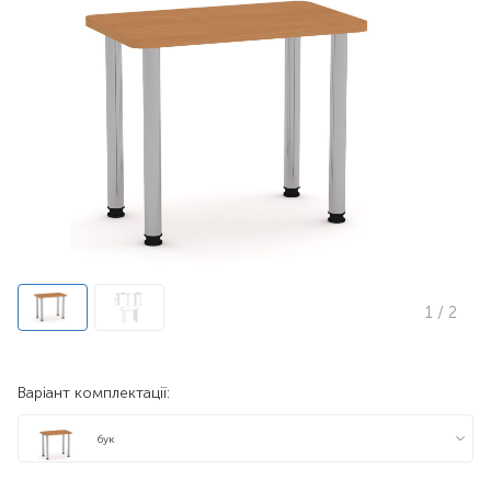
1
/ 2
Варіант комплектації:
бук
яблуня