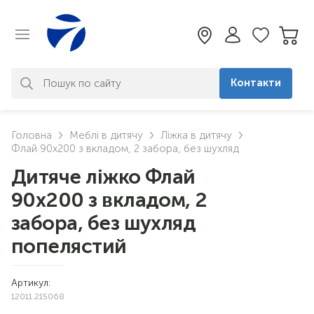
Контакти
За вашим запитом нічого не
Головна
Меблі в дитячу
Ліжка в дитячу
знайдено. Уточніть свій запит
Флай 90х200 з вкладом, 2 забора, без шухляд
Дитяче ліжко Флай
90х200 з вкладом, 2
забора, без шухляд
попелястий
Артикул:
12011.215068