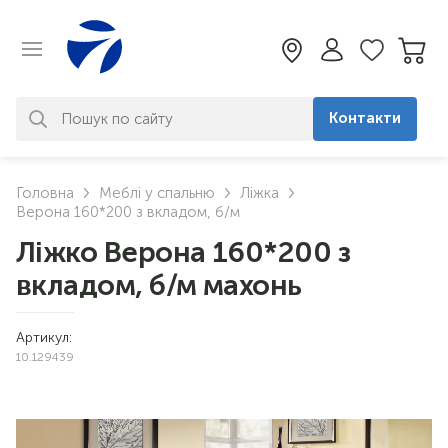
Контакти
За вашим запитом нічого не
Головна
Меблі у спальню
Ліжка
знайдено. Уточніть свій запит
Верона 160*200 з вкладом, б/м
Ліжко Верона 160*200 з
вкладом, б/м махонь
Артикул:
10.129439