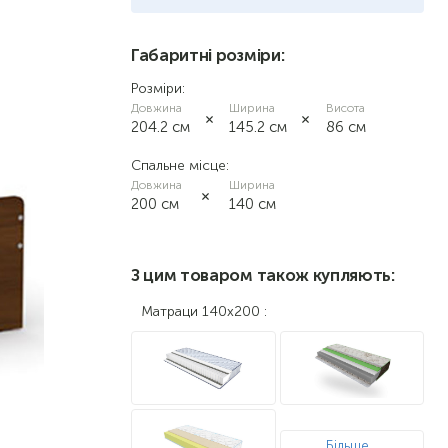
німфея альба
Габаритні розміри:
Розміри:
вільха
Довжина
Ширина
Висота
204.2 см
145.2 см
86 см
дуб сонома
Спальне місце:
Довжина
Ширина
200 см
140 см
З цим товаром також купляють:
Матраци 140х200 :
Більше...