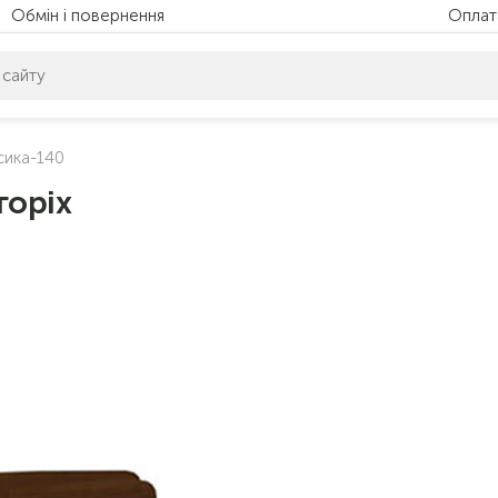
Обмін і повернення
Оплат
питом нічого не знайдено. Уточніть свій запит
сика-140
горіх