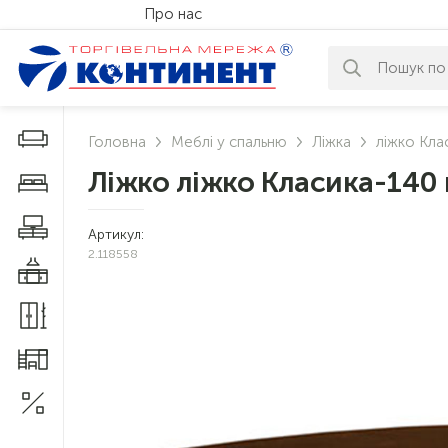
Про нас
За вашим за
Дивани і крісла
Головна
Меблі у спальню
Ліжка
ліжко Кла
Ліжко ліжко Класика-140 
Меблі у спальню
Меблі у вітальню
Артикул:
2.118558
Меблі у кухню
Меблі у прихожу
Меблі для дитячої
Акції
1