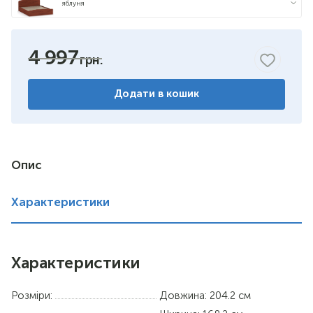
яблуня
горіх
4 997
венге комбіноване
Додати в кошик
німфея альба
вільха
дуб сонома
Опис
Характеристики
Характеристики
Розміри:
Довжина: 204.2 см