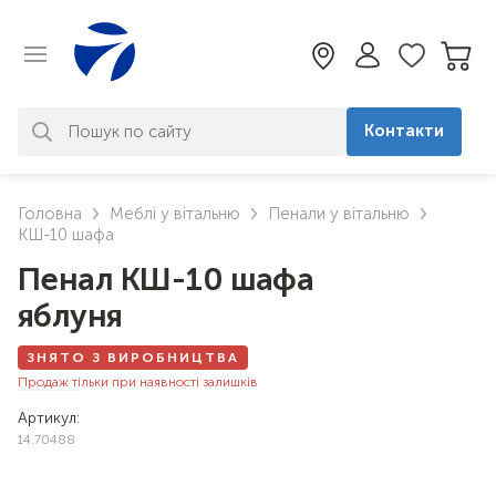
Контакти
За вашим запитом нічого не
Головна
Меблі у вітальню
Пенали у вітальню
знайдено. Уточніть свій запит
КШ-10 шафа
Пенал КШ-10 шафа
яблуня
ЗНЯТО З ВИРОБНИЦТВА
Продаж тільки при наявності залишків
Артикул:
14.70488