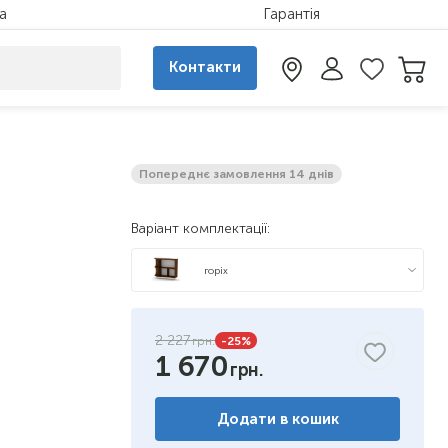
а
Гарантія
Контакти
Попереднє замовлення 14 днів
Варіант комплектації:
горіх
яблуня
2 227
-25
%
1 670
бук
венге
Додати в кошик
німфея альба