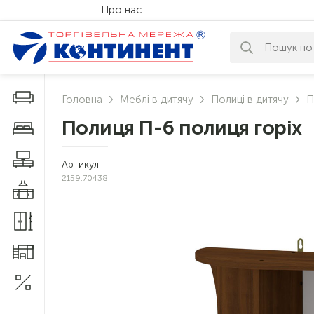
Про нас
За вашим за
Дивани і крісла
Головна
Меблі в дитячу
Полиці в дитячу
П
Полиця П-6 полиця горіх
Меблі у спальню
Меблі у вітальню
Артикул:
2159.70438
Меблі у кухню
Меблі у прихожу
Меблі для дитячої
Акції
1