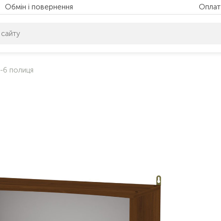
Обмін і повернення
Оплат
питом нічого не знайдено. Уточніть свій запит
-6 полиця