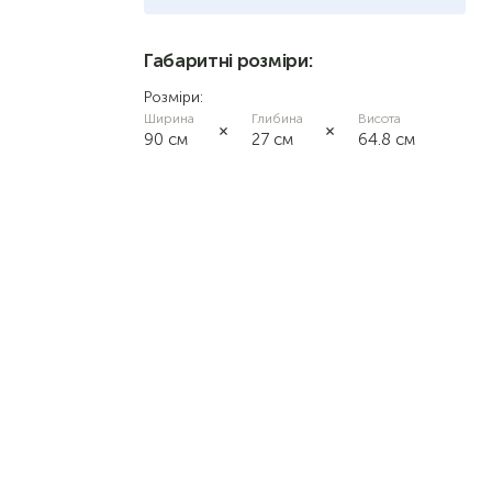
вільха
Габаритні розміри:
Розміри:
дуб сонома
Ширина
Глибина
Висота
90 см
27 см
64.8 см