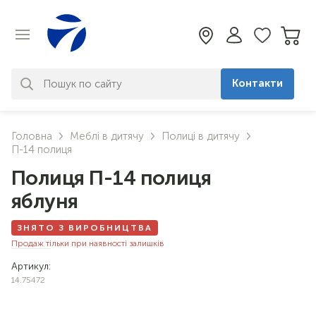
Контакти
За вашим запитом нічого не
Головна
Меблі в дитячу
Полиці в дитячу
знайдено. Уточніть свій запит
П-14 полиця
Полиця П-14 полиця
яблуня
ЗНЯТО З ВИРОБНИЦТВА
Продаж тільки при наявності залишків
Артикул:
14.75472