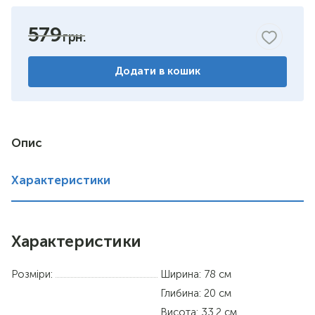
бук
579
горіх
Додати в кошик
венге
німфея альба
вільха
Опис
дуб сонома
Характеристики
Характеристики
Розміри:
Ширина: 78 см
Глибина: 20 см
Висота: 33.2 см