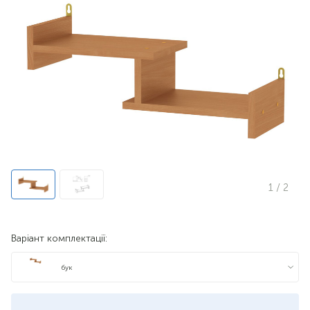
1
/ 2
Варіант комплектації:
бук
яблуня