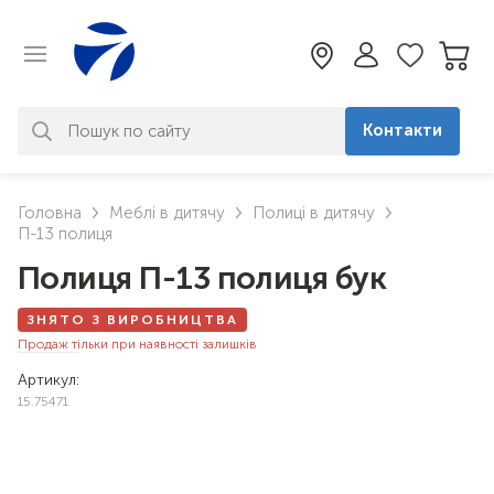
Контакти
За вашим запитом нічого не
Головна
Меблі в дитячу
Полиці в дитячу
знайдено. Уточніть свій запит
П-13 полиця
Полиця П-13 полиця бук
ЗНЯТО З ВИРОБНИЦТВА
Продаж тільки при наявності залишків
Артикул:
15.75471