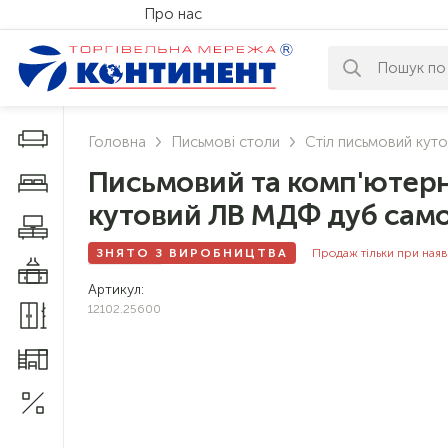
Про нас
За вашим за
Дивани і крісла
Головна
Письмові столи
Стіл письмовий ку
Письмовий та комп'ютерн
Меблі у спальню
кутовий ЛВ МДФ дуб само
Меблі у вітальню
ЗНЯТО З ВИРОБНИЦТВА
Продаж тільки при наяв
Меблі у кухню
Артикул:
12102.25600
Меблі у прихожу
Меблі для дитячої
Акції
1