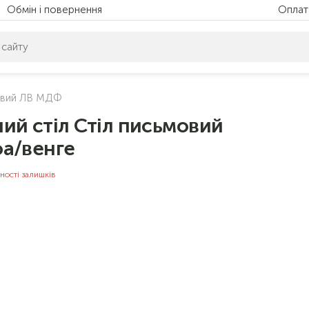
Обмін і повернення
Оплат
питом нічого не знайдено. Уточніть свій запит
товий ЛВ МДФ
ий стіл Стіл письмовий
а/венге
ності залишків