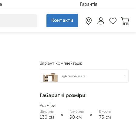
а
Гарантія
Контакти
Варіант комплектації:
дуб самоа/венге
дуб самоа
Габаритні розміри:
горіх
Розміри:
Ширина
Глибина
Висота
130 см
90 см
75 см