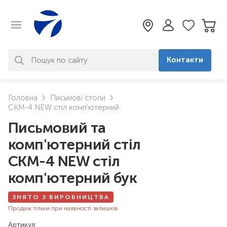
Контакти
За вашим запитом нічого не
Головна
Письмові столи
знайдено. Уточніть свій запит
СКМ-4 NEW стіл комп'ютерний
Письмовий та
комп'ютерний стіл
СКМ-4 NEW стіл
комп'ютерний бук
ЗНЯТО З ВИРОБНИЦТВА
Продаж тільки при наявності залишків
Артикул: