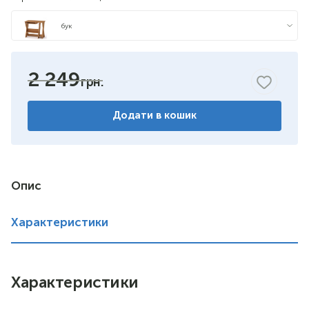
бук
яблуня
2 249
горіх
Додати в кошик
венге
німфея альба
вільха
Опис
дуб сонома
Характеристики
Характеристики