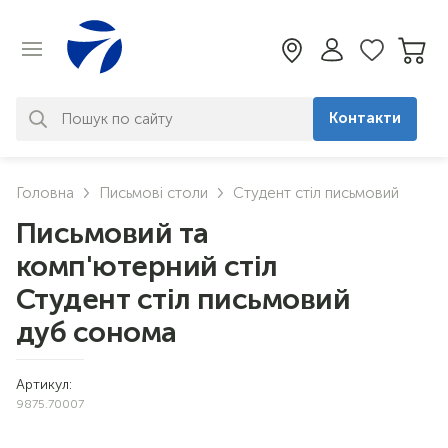
Контакти
За вашим запитом нічого не
Головна
Письмові столи
Студент стіл письмовий
знайдено. Уточніть свій запит
Письмовий та
комп'ютерний стіл
Студент стіл письмовий
дуб сонома
Артикул:
9875.70007