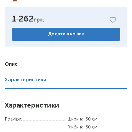
яблуня
1 262
горіх
Додати в кошик
венге
німфея альба
вільха
Опис
дуб сонома
Характеристики
Характеристики
Розміри:
Ширина: 60 см
Глибина: 60 см