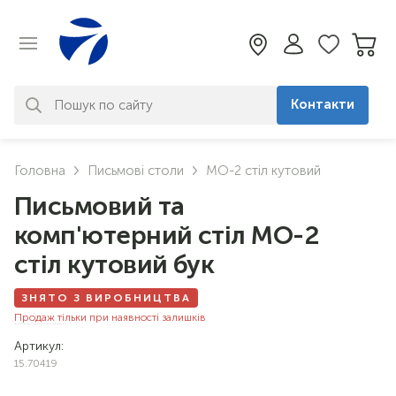
Контакти
За вашим запитом нічого не
Головна
Письмові столи
МО-2 стіл кутовий
знайдено. Уточніть свій запит
Письмовий та
комп'ютерний стіл МО-2
стіл кутовий бук
ЗНЯТО З ВИРОБНИЦТВА
Продаж тільки при наявності залишків
Артикул:
15.70419