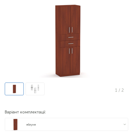
1
/ 2
Варіант комплектації:
яблуня