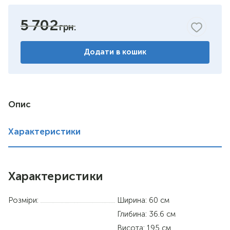
бук
5 702
горіх
Додати в кошик
венге
німфея альба
вільха
Опис
дуб сонома
Характеристики
Характеристики
Розміри:
Ширина: 60 см
Глибина: 36.6 см
Висота: 195 см