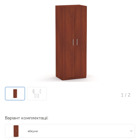
1
/ 2
Варіант комплектації:
яблуня