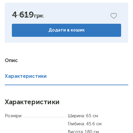
бук
4 619
горіх
Додати в кошик
венге комбі
німфея альба
вільха
Опис
дуб сонома
Характеристики
Характеристики
Розміри:
Ширина: 65 см
Глибина: 45.6 см
Висота: 180 см