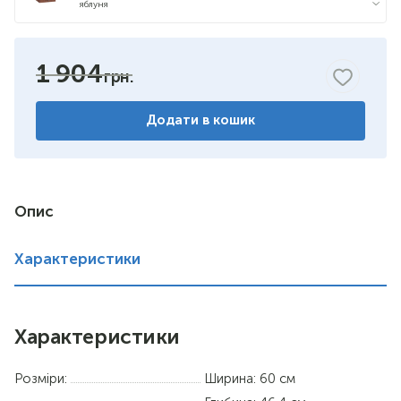
яблуня
бук
1 904
горіх
Додати в кошик
венге
німфея альба
вільха
Опис
дуб сонома
Характеристики
Характеристики
Розміри:
Ширина: 60 см