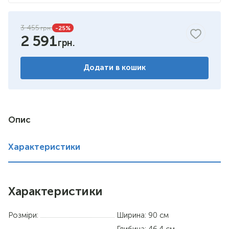
яблуня
3 455
-25
%
2 591
бук
горіх
Додати в кошик
венге
німфея альба
Опис
вільха
Характеристики
Характеристики
Розміри:
Ширина: 90 см
Глибина: 46.4 см