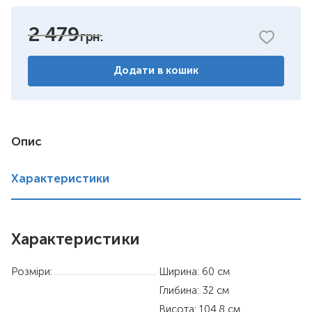
бук
2 479
горіх
Додати в кошик
венге
німфея альба
вільха
Опис
дуб сонома
Характеристики
Характеристики
Розміри:
Ширина: 60 см
Глибина: 32 см
Висота: 104.8 см