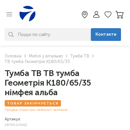
Контакти
За вашим запитом нічого не
Головна
Меблі у вітальню
Тумби ТВ
знайдено. Уточніть свій запит
ТВ тумба Геометрія К180/65/35
Тумба ТВ ТВ тумба
Геометрія К180/65/35
німфея альба
ТОВАР ЗАКІНЧУЄТЬСЯ
Продаж тільки при наявності залишків
Артикул:
28760.170412