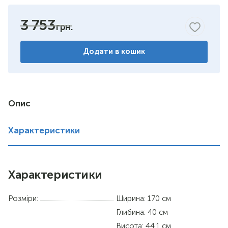
яблуня
3 753
горіх
Додати в кошик
венге
німфея альба
вільха
Опис
дуб сонома
Характеристики
Характеристики
Розміри:
Ширина: 170 см
Глибина: 40 см
Висота: 44.1 см