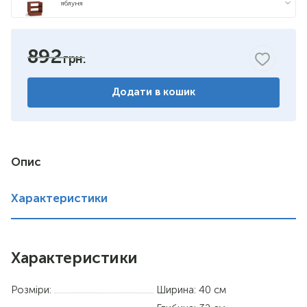
яблуня
бук
892
горіх
Додати в кошик
венге комбіноване
дуб сонома/німфея альба
німфея альба
Опис
вільха
Характеристики
дуб сонома
Характеристики
Розміри:
Ширина: 40 см