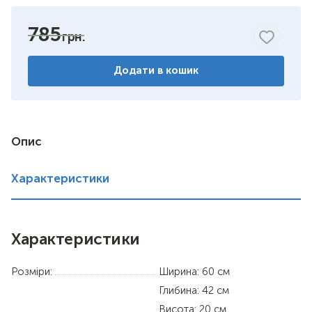
горіх
785
венге комбіноване
Додати в кошик
дуб сонома/німфея альба
німфея альба
вільха
Опис
дуб сонома
Характеристики
Характеристики
Розміри:
Ширина: 60 см
Глибина: 42 см
Висота: 20 см