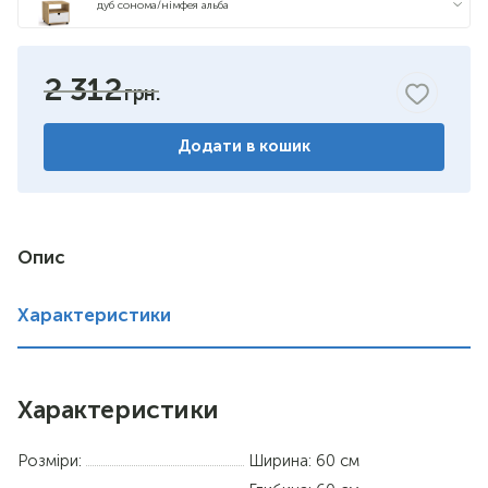
дуб сонома/німфея альба
яблуня
2 312
бук
Додати в кошик
горіх
венге комбіноване
німфея альба
Опис
вільха
Характеристики
дуб сонома
Характеристики
Розміри:
Ширина: 60 см