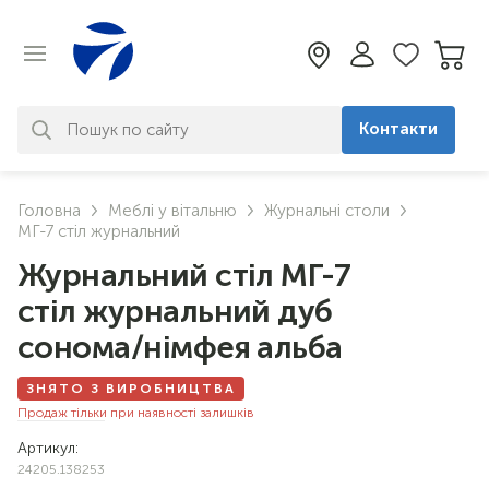
Контакти
За вашим запитом нічого не
Головна
Меблі у вітальню
Журнальні столи
знайдено. Уточніть свій запит
МГ-7 стіл журнальний
Журнальний стіл МГ-7
стіл журнальний дуб
сонома/німфея альба
ЗНЯТО З ВИРОБНИЦТВА
Продаж тільки при наявності залишків
Артикул:
24205.138253