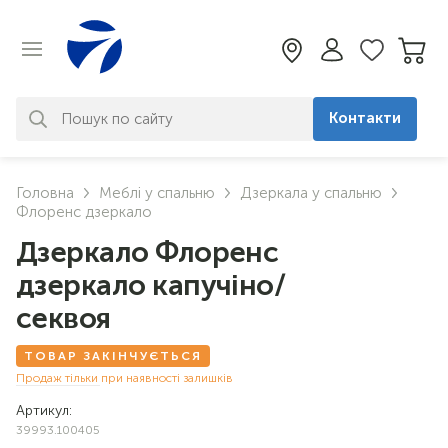
Контакти
За вашим запитом нічого не
Головна
Меблі у спальню
Дзеркала у спальню
знайдено. Уточніть свій запит
Флоренс дзеркало
Дзеркало Флоренс
дзеркало капучіно/
секвоя
ТОВАР ЗАКІНЧУЄТЬСЯ
Продаж тільки при наявності залишків
Артикул:
39993.100405