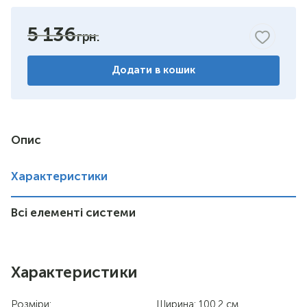
горіх
5 136
венге комбіноване
Додати в кошик
німфея альба
вільха
дуб сонома
Опис
Характеристики
Всі елементі системи
Характеристики
Розміри:
Ширина: 100.2 см