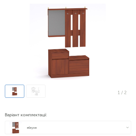
1
/ 2
Варіант комплектації:
яблуня