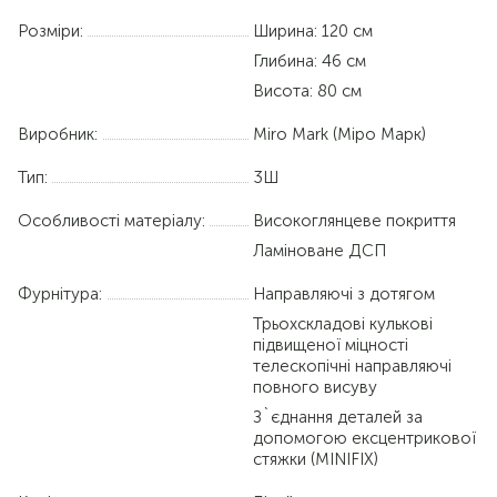
Розміри:
Ширина: 120 см
Глибина: 46 см
Висота: 80 см
Виробник:
Miro Mark (Міро Марк)
Тип:
3Ш
Особливості матеріалу:
Високоглянцеве покриття
Ламіноване ДСП
Фурнітура:
Направляючі з дотягом
Трьохскладові кулькові
підвищеної міцності
телескопічні направляючі
повного висуву
З`єднання деталей за
допомогою ексцентрикової
стяжки (MINIFIX)