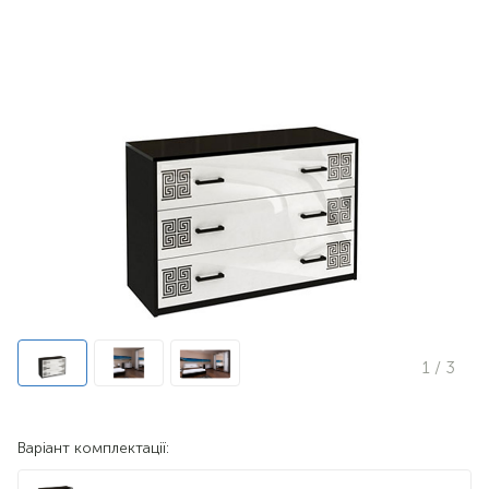
1
/ 3
Варіант комплектації: