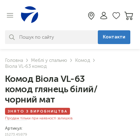
Контакти
За вашим запитом нічого не
Головна
Меблі у спальню
Комод
знайдено. Уточніть свій запит
Віола VL-63 комод
Комод Віола VL-63
комод глянець білий/
чорний мат
ЗНЯТО З ВИРОБНИЦТВА
Продаж тільки при наявності залишків
Артикул:
15273.45879