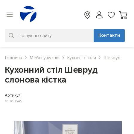
Контакти
За вашим запитом нічого не
Головна
Меблі у кухню
Кухонні столи
Шевруд
знайдено. Уточніть свій запит
Кухонний стіл Шевруд
слонова кістка
Артикул:
61.160545