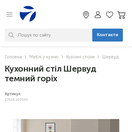
Контакти
За вашим запитом нічого не
Головна
Меблі у кухню
Кухонні столи
Шервуд
знайдено. Уточніть свій запит
Кухонний стіл Шервуд
темний горіх
Артикул:
27616.160545