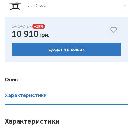
темний горіх
ваніль Название Шевруд Цвет
14 547
-25
%
10 910
слонова кістка
білий
Додати в кошик
Опис
Характеристики
Характеристики