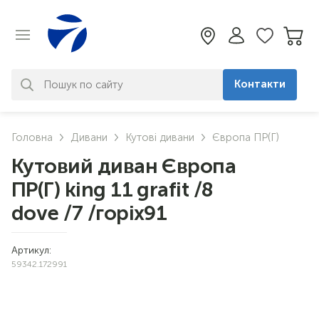
Контакти
За вашим запитом нічого не
Головна
Дивани
Кутові дивани
Європа ПР(Г)
знайдено. Уточніть свій запит
Кутовий диван Європа
ПР(Г) king 11 grafit /8
dove /7 /горіх91
Артикул:
59342.172991