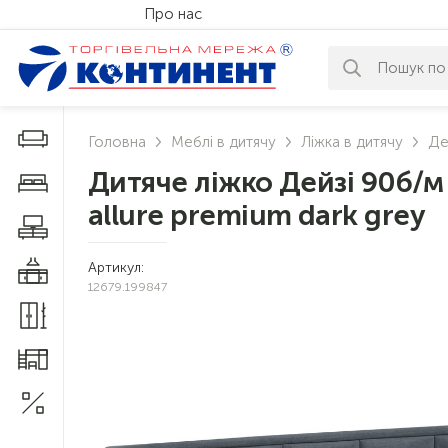
Про нас
За вашим за
Дивани і крісла
Головна
Меблі в дитячу
Ліжка в дитячу
Де
Дитяче ліжко Дейзі 90б/м 
Меблі у спальню
allure premium dark grey
Меблі у вітальню
Артикул:
Меблі у кухню
12679.199847
Меблі у прихожу
Меблі для дитячої
Акції
1