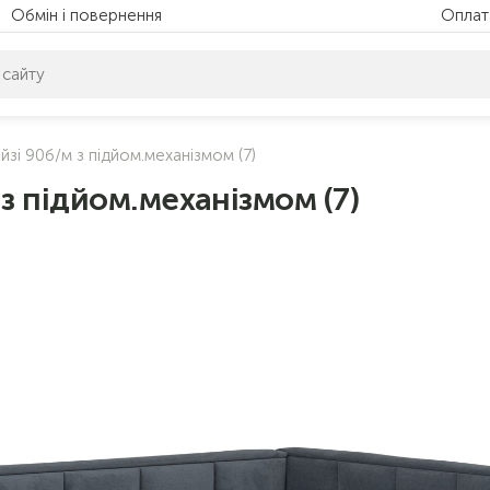
Обмін і повернення
Оплат
питом нічого не знайдено. Уточніть свій запит
йзі 90б/м з підйом.механізмом (7)
з підйом.механізмом (7)