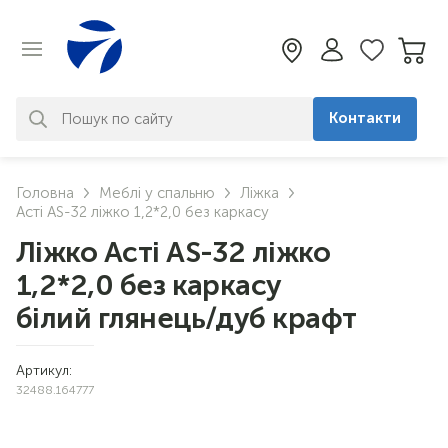
Контакти
За вашим запитом нічого не
Головна
Меблі у спальню
Ліжка
знайдено. Уточніть свій запит
Асті AS-32 ліжко 1,2*2,0 без каркасу
Ліжко Асті AS-32 ліжко
1,2*2,0 без каркасу
білий глянець/дуб крафт
Артикул:
32488.164777