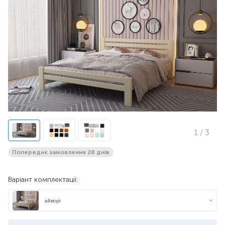
1
/ 3
Попереднє замовлення 28 днів
Варіант комплектації:
айворі
венге