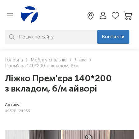
Контакти
За вашим запитом нічого не
Головна
Меблі у спальню
Ліжка
знайдено. Уточніть свій запит
Прем'єра 140*200 з вкладом, б/м
Ліжко Прем'єра 140*200
з вкладом, б/м айворі
Артикул:
49328.124959