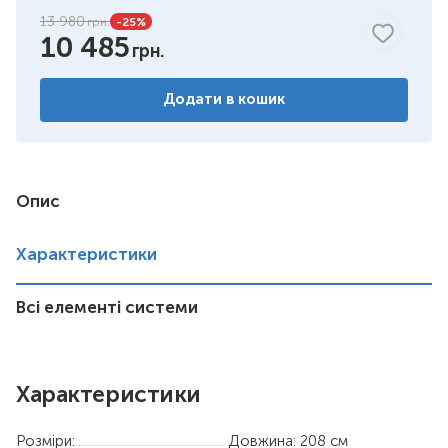
13 980
-25
%
10 485
венге
білий
Додати в кошик
горіх темний
Опис
Характеристики
Всі елементі системи
Характеристики
Розміри:
Довжина: 208 см