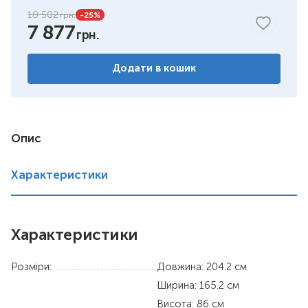
10 502
-25
%
7 877
бук
венге комбіноване
Додати в кошик
дуб сонома/німфея альба
німфея альба
Опис
вільха
Характеристики
дуб сонома
Характеристики
Розміри:
Довжина: 204.2 см
Ширина: 165.2 см
Висота: 86 см