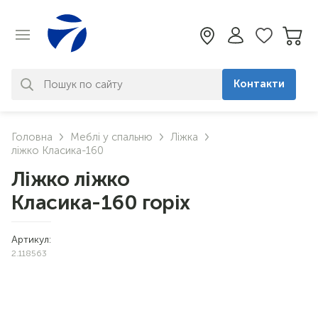
Контакти
За вашим запитом нічого не
Головна
Меблі у спальню
Ліжка
знайдено. Уточніть свій запит
ліжко Класика-160
Ліжко ліжко
Класика-160 горіх
Артикул:
2.118563