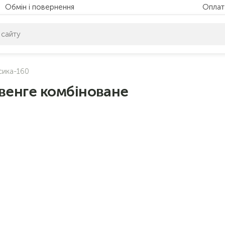
Обмін і повернення
Оплат
питом нічого не знайдено. Уточніть свій запит
сика-160
 венге комбіноване