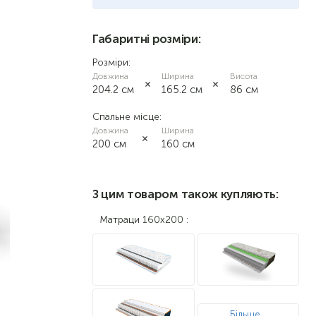
німфея альба
Габаритні розміри:
Розміри:
вільха
Довжина
Ширина
Висота
204.2 см
165.2 см
86 см
дуб сонома
Спальне місце:
Довжина
Ширина
200 см
160 см
З цим товаром також купляють:
Матраци 160х200 :
Більше...