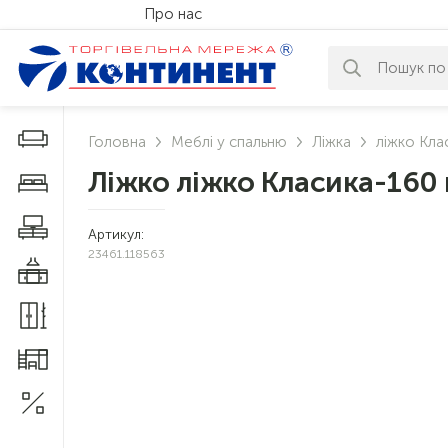
Про нас
За вашим за
Дивани і крісла
Головна
Меблі у спальню
Ліжка
ліжко Кла
Ліжко ліжко Класика-160
Меблі у спальню
Меблі у вітальню
Артикул:
23461.118563
Меблі у кухню
Меблі у прихожу
Меблі для дитячої
Акції
1