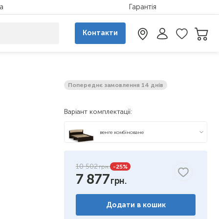
а
Гарантія
Контакти
Попереднє замовлення 14 днів
Варіант комплектації:
венге комбіноване
яблуня
10 502
-25
%
7 877
бук
горіх
Додати в кошик
дуб сонома/німфея альба