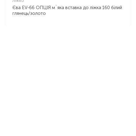
Ліжко
Єва EV-66 ОПЦІЯ м`яка вставка до ліжка 160 білий
глянець/золото
2106
ЗНЯТО З ВИРОБНИЦТВА
Продаж тільки при наявності залишків