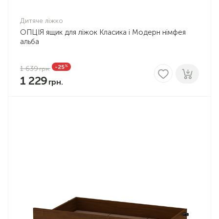
Дитяче ліжко
ОПЦІЯ ящик для ліжок Класика і Модерн німфея
альба
%
-25
1 639
1 229