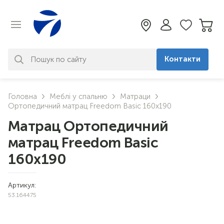
Контакти
За вашим запитом нічого не
Головна
Меблі у спальню
Матраци
знайдено. Уточніть свій запит
Ортопедичний матрац Freedom Basic 160х190
Матрац Ортопедичний
матрац Freedom Basic
160х190
Артикул:
53.164475