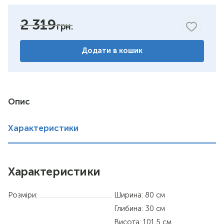
яблуня
2 319
бук
Додати в кошик
горіх
венге комбіноване
дуб сонома/німфея альба
Опис
німфея альба
Характеристики
дуб сонома
Характеристики
Розміри:
Ширина: 80 см
Глибина: 30 см
Висота: 101.5 см