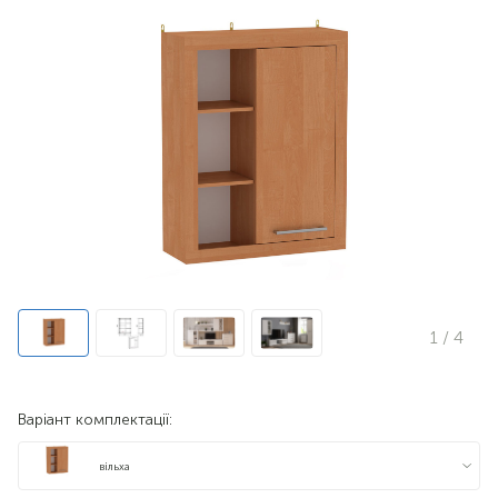
1
/ 4
Варіант комплектації:
вільха