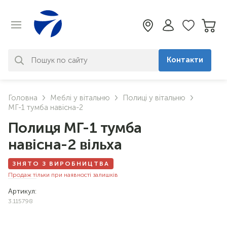
Контакти
За вашим запитом нічого не
Головна
Меблі у вітальню
Полиці у вітальню
знайдено. Уточніть свій запит
МГ-1 тумба навісна-2
Полиця МГ-1 тумба
навісна-2 вільха
ЗНЯТО З ВИРОБНИЦТВА
Продаж тільки при наявності залишків
Артикул:
3.115798