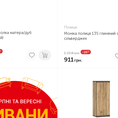
Полиця
олка матера/дуб
Моніка полиця 135 глиняний 
й)
сільверджек
%
%
-25
1 214
911