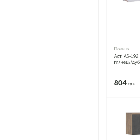
Полиця
Асті AS-192
глянець/ду
804