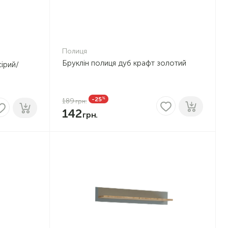
Полиця
Бруклін полиця дуб крафт золотий
сірий/
%
-25
189
142