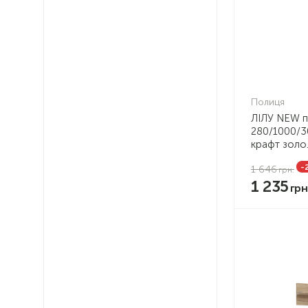
Полиця
ЛІЛУ NEW п
280/1000/3
крафт золо.
-
1 646
1 235