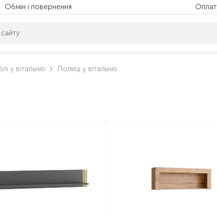
Обмін і повернення
Оплат
питом нічого не знайдено. Уточніть свій запит
лі у вітальню
Полиці у вітальню