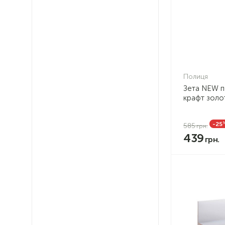
Полиця
Зета NEW п
крафт золо
-25
585
439