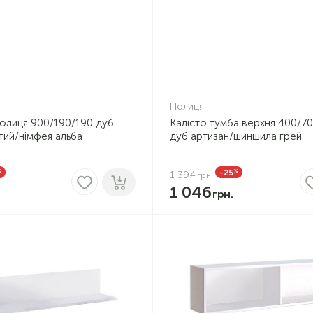
Полиця
олиця 900/190/190 дуб
Калісто тумба верхня 400/7
тий/німфея альба
дуб артизан/шиншила грей
%
%
-25
1 394
1 046