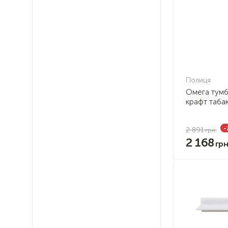
Полиця
Омега тумб
крафт таба
-
2 891
2 168