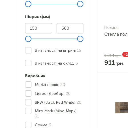
Ширина(мм)
Полиця
Стелла поли
В наявності на вітрині
15
-2
1 214
911
В наявності на складі
3
Виробник
Меблі сервіс
20
Gerbor (Гербор)
20
BRW (Black Red White)
20
Miro Mark (Міро Марк)
31
Сокме
6