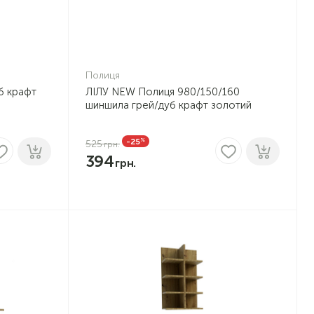
Полиця
уб крафт
ЛІЛУ NEW Полиця 980/150/160
шиншила грей/дуб крафт золотий
%
-25
525
394