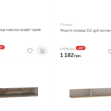
Полиця
ця навісна графіт сірий
Мортіз полиця 112 дуб вотан
%
5
%
-25
1 576
1 182