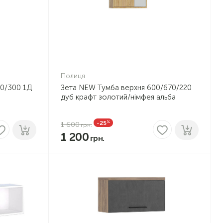
Полиця
00/300 1Д
Зета NEW Тумба верхня 600/670/220
дуб крафт золотий/німфея альба
%
-25
1 600
1 200