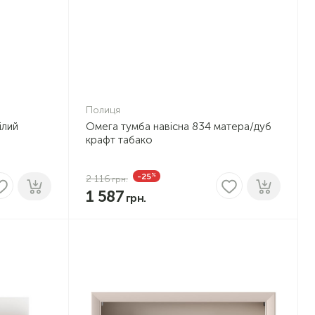
Полиця
ілий
Омега тумба навісна 834 матера/дуб
крафт табако
%
-25
2 116
1 587