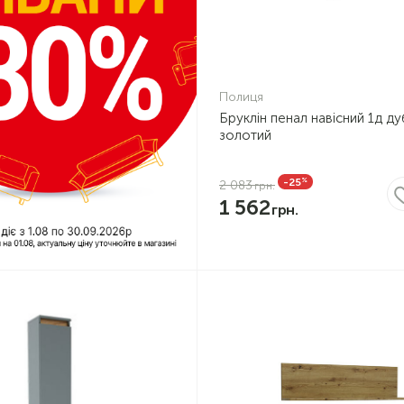
Полиця
Бруклін пенал навісний 1д д
золотий
%
-25
2 083
1 562