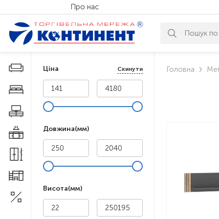
Про нас
За вашим за
Дивани і крісла
Ціна
Головна
Меб
Скинути
Меблі у спальню
Меблі у вітальню
Довжина(мм)
Меблі у кухню
Меблі у прихожу
Меблі для дитячої
Висота(мм)
Акції
1