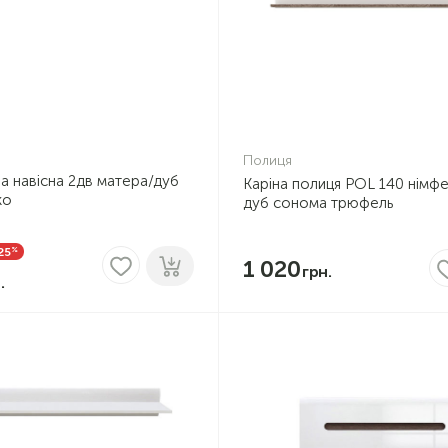
Полиця
а навісна 2дв матера/дуб
Каріна полиця POL 140 німфе
ко
дуб сонома трюфель
%
25
1 020