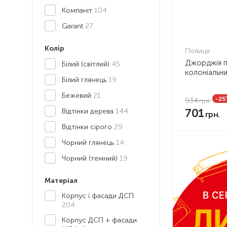
Компаніт
104
Garant
27
Колір
Полиця
Джорджія п
Білий (світлий)
45
колоніальни
Білий глянець
19
Бежевий
21
-25
934
701
Відтінки дерева
144
Відтінки сірого
29
Чорний глянець
14
Чорний (темний)
19
Матеріал
Корпус і фасади ДСП
204
Корпус ДСП + фасади