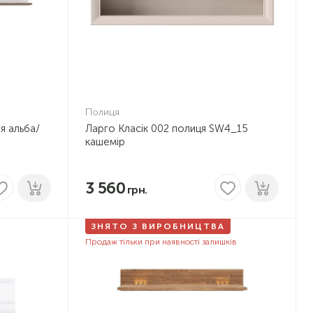
Полиця
я альба/
Ларго Класік 002 полиця SW4_15
кашемір
3 560
ЗНЯТО З ВИРОБНИЦТВА
Продаж тільки при наявності залишків