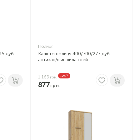
Полиця
95 дуб
Калісто полиця 400/700/277 дуб
артизан/шиншила грей
%
-25
1 169
877