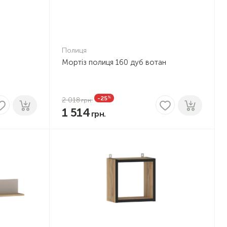
Полиця
Мортіз полиця 160 дуб вотан
%
-25
2 018
1 514