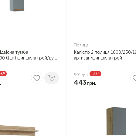
Полиця
ідвісна тумба
Калісто 2 полиця 1000/250/1
00 (1шт) шиншила грей/дуб
артизан/шиншила грей
..
%
%
25
-25
591
443