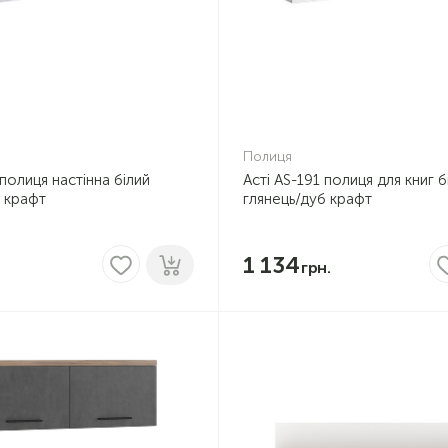
Полиця
 полиця настінна білий
Асті AS-191 полиця для книг б
б крафт
глянець/дуб крафт
1 134