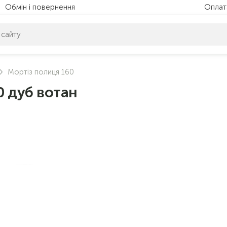
Обмін і повернення
Оплат
питом нічого не знайдено. Уточніть свій запит
Мортіз полиця 160
0 дуб вотан