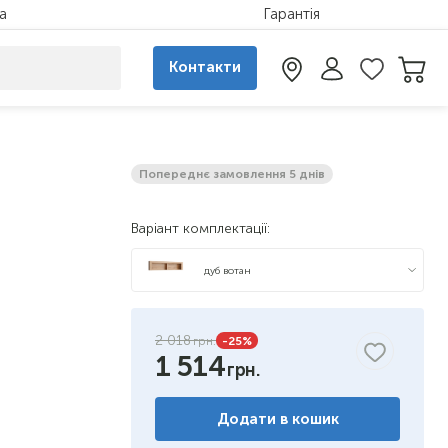
а
Гарантія
Контакти
Попереднє замовлення 5 днів
Варіант комплектації:
дуб вотан
2 018
-25
%
1 514
Додати в кошик