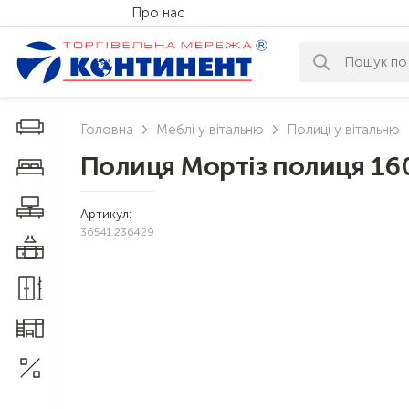
Про нас
За вашим за
Дивани і крісла
Головна
Меблі у вітальню
Полиці у вітальню
Полиця Мортіз полиця 16
Меблі у спальню
Меблі у вітальню
Артикул:
36541.236429
Меблі у кухню
Меблі у прихожу
Меблі для дитячої
Акції
1