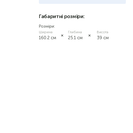
Габаритні розміри:
Розміри:
Ширина
Глибина
Висота
160.2 см
25.1 см
39 см