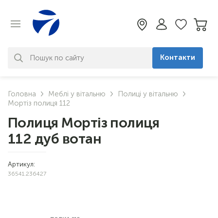
Контакти
За вашим запитом нічого не
Головна
Меблі у вітальню
Полиці у вітальню
знайдено. Уточніть свій запит
Мортіз полиця 112
Полиця Мортіз полиця
112 дуб вотан
Артикул:
36541.236427