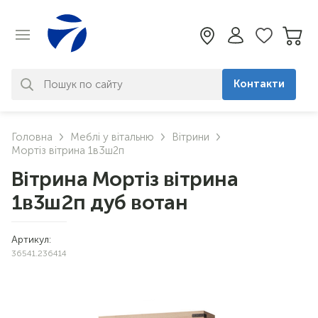
Контакти
За вашим запитом нічого не
Головна
Меблі у вітальню
Вітрини
знайдено. Уточніть свій запит
Мортіз вітрина 1в3ш2п
Вітрина Мортіз вітрина
1в3ш2п дуб вотан
Артикул:
36541.236414