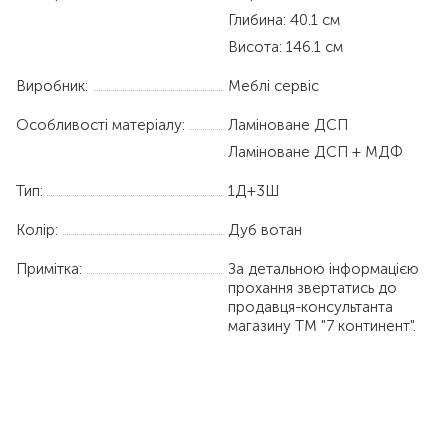
Глибина: 40.1 см
Висота: 146.1 см
Виробник:
Меблі сервіс
Особливості матеріалу:
Ламіноване ДСП
Ламіноване ДСП + МДФ
Тип:
1Д+3Ш
Колір:
Дуб вотан
Примітка:
За детальною інформацією
прохання звертатись до
продавця-консультанта
магазину ТМ "7 континент".